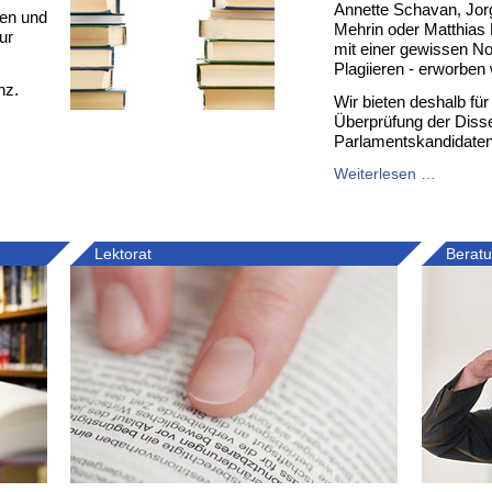
Annette Schavan, Jor
gen und
Mehrin oder Matthias P
ur
mit einer gewissen N
Plagiieren - erworben
nz.
Wir bieten deshalb fü
Überprüfung der Disse
Parlamentskandidaten
Weiterlesen …
Lektorat
Berat