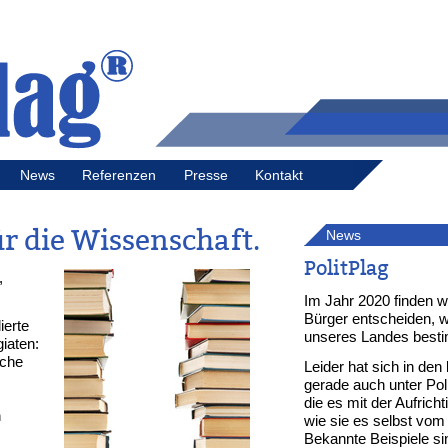
News
Referenzen
Presse
Kontakt
ür die Wissenschaft.
News
PolitPlag
,
Im Jahr 2020 finden wi
Bürger entscheiden, w
ierte
unseres Landes best
iaten:
iche
Leider hat sich in den
gerade auch unter Pol
die es mit der Aufrich
n
wie sie es selbst vom
Bekannte Beispiele si