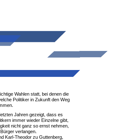
chtige Wahlen statt, bei denen die
elche Politiker in Zukunft den Weg
immen.
 letzten Jahren gezeigt, dass es
itkern immer wieder Einzelne gibt,
tigkeit nicht ganz so ernst nehmen,
 Bürger verlangen.
nd Karl-Theodor zu Guttenberg,